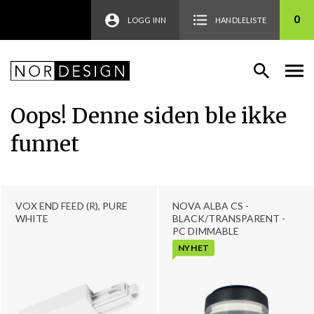
0
LOGG INN
HANDLELISTE
Oops! Denne siden ble ikke
funnet
VOX END FEED (R), PURE
NOVA ALBA CS -
WHITE
BLACK/TRANSPARENT -
PC DIMMABLE
NYHET