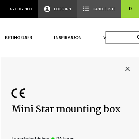
0
NYTTIG INFO
LOGG INN
HANDLELISTE
BETINGELSER
INSPIRASJON
VIDEO
Mini Star mounting box
Lagerbeholdning:
På lager