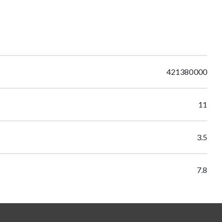
421380000
11
3.5
7.8