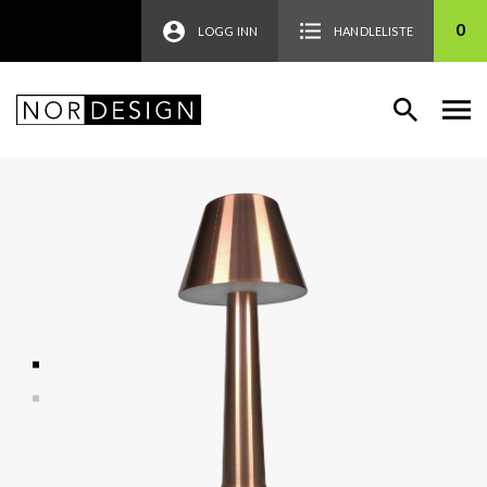
0
LOGG INN
HANDLELISTE