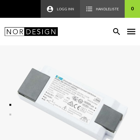
0
LOGG INN
HANDLELISTE