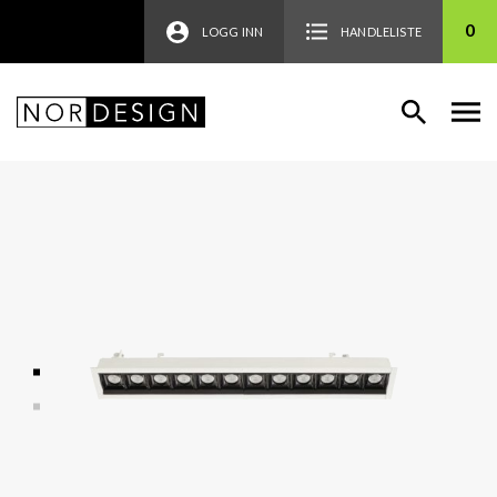
0
LOGG INN
HANDLELISTE