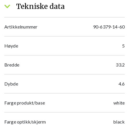
Tekniske data
Artikkelnummer
90-6379-14-60
Høyde
5
Bredde
33.2
Dybde
4.6
Farge produkt/base
white
Farge optikk/skjerm
black