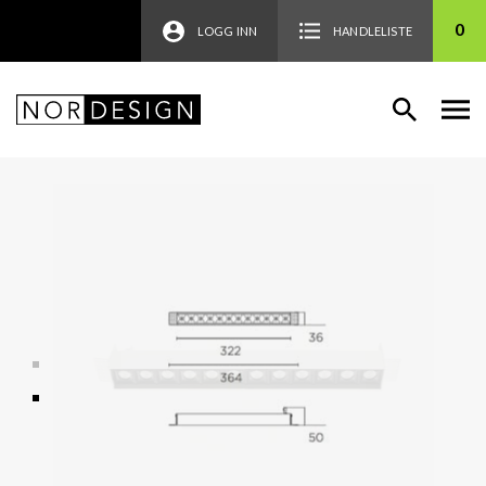
0
LOGG INN
HANDLELISTE