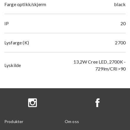
Farge optikk/skjerm
black
IP
20
Lysfarge (K)
2700
13,2W Cree LED, 2700K -
Lyskilde
729lm/CRI>90
Produkter
Om oss