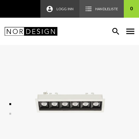
0
LOGG INN
HANDLELISTE