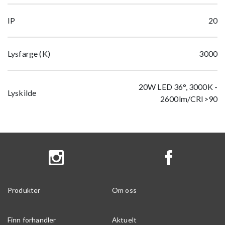
IP
20
Lysfarge (K)
3000
20W LED 36°, 3000K -
Lyskilde
2600lm/CRI>90
Produkter
Om oss
Finn forhandler
Aktuelt