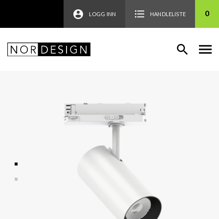
0
LOGG INN
HANDLELISTE