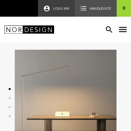
0
LOGG INN
HANDLELISTE