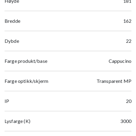
Høyde
181
Bredde
162
Dybde
22
Farge produkt/base
Cappucino
Farge optikk/skjerm
Transparent MP
IP
20
Lysfarge (K)
3000