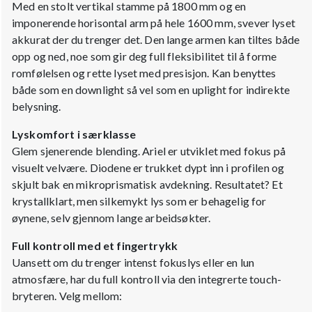
Med en stolt vertikal stamme på 1800 mm og en
imponerende horisontal arm på hele 1600 mm, svever lyset
akkurat der du trenger det. Den lange armen kan tiltes både
opp og ned, noe som gir deg full fleksibilitet til å forme
romfølelsen og rette lyset med presisjon. Kan benyttes
både som en downlight så vel som en uplight for indirekte
belysning.
Lyskomfort i særklasse
Glem sjenerende blending. Ariel er utviklet med fokus på
visuelt velvære. Diodene er trukket dypt inn i profilen og
skjult bak en mikroprismatisk avdekning. Resultatet? Et
krystallklart, men silkemykt lys som er behagelig for
øynene, selv gjennom lange arbeidsøkter.
Full kontroll med et fingertrykk
Uansett om du trenger intenst fokuslys eller en lun
atmosfære, har du full kontroll via den integrerte touch-
bryteren. Velg mellom: