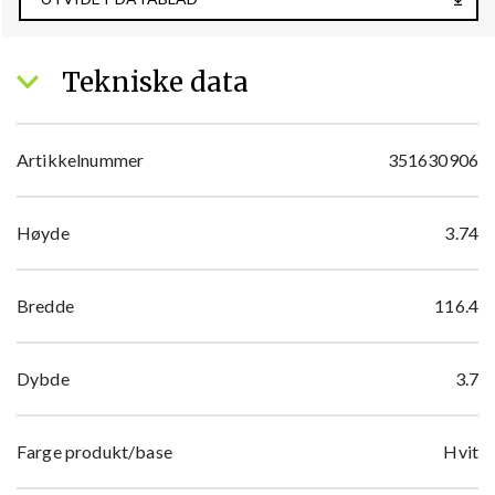
Tekniske data
Artikkelnummer
351630906
Høyde
3.74
Bredde
116.4
Dybde
3.7
Farge produkt/base
Hvit