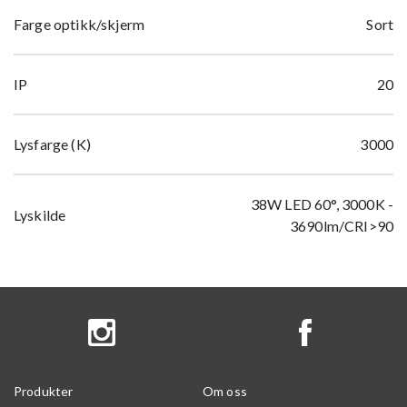
Farge optikk/skjerm
Sort
IP
20
Lysfarge (K)
3000
38W LED 60°, 3000K -
Lyskilde
3690lm/CRI>90
Produkter
Om oss