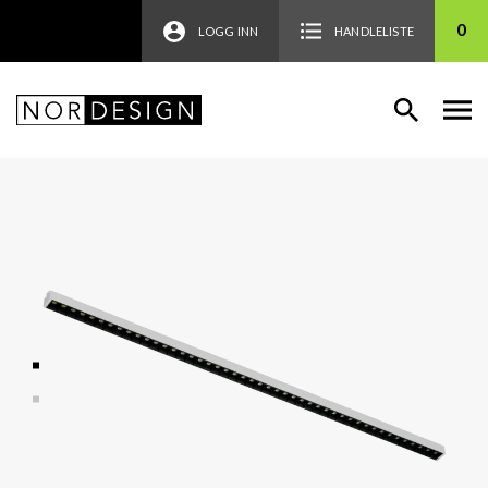
0
LOGG INN
HANDLELISTE