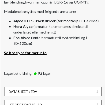
lav blending, hvor man oppnår UGR<16 og UGR<19.
Modulene benyttes med følgende armaturer:
Alyce 3T In-Track driver
(for montasje i 3T-skinne)
Hera Alyce
(armatur kan monteres direkte til
underlaget eller nedhengt)
Eos Alyce
(innfelt armatur til systemhimling i
30x120cm)
Se brosjyre for mer info
Lagerbeholdning:
På lager
DATASHEET / FDV
UTVIDET DATABLAD