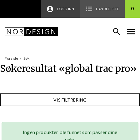
0
LOGG INN
HANDLELISTE
Forside
/
Søk
Søkeresultat «
global trac pro
»
VIS FILTRERING
Ingen produkter ble funnet som passer dine
valg.