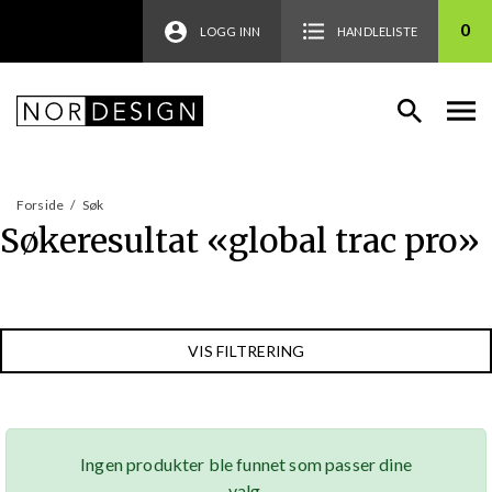
0
LOGG INN
HANDLELISTE
Forside
/
Søk
Søkeresultat «
global trac pro
»
VIS FILTRERING
Ingen produkter ble funnet som passer dine
valg.