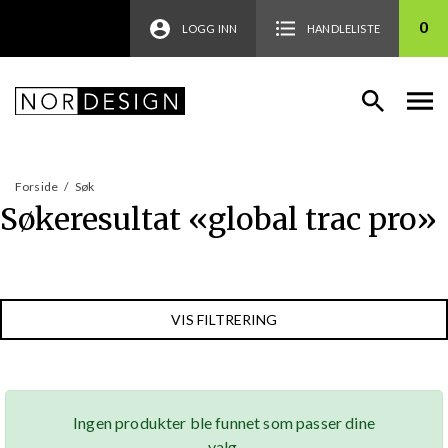
0
LOGG INN
HANDLELISTE
Forside
/
Søk
Søkeresultat «
global trac pro
»
VIS FILTRERING
Ingen produkter ble funnet som passer dine
valg.