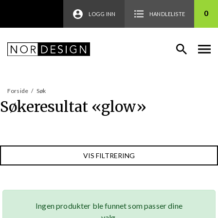
0
LOGG INN
HANDLELISTE
Forside
/
Søk
Søkeresultat «
glow
»
VIS FILTRERING
Ingen produkter ble funnet som passer dine
valg.