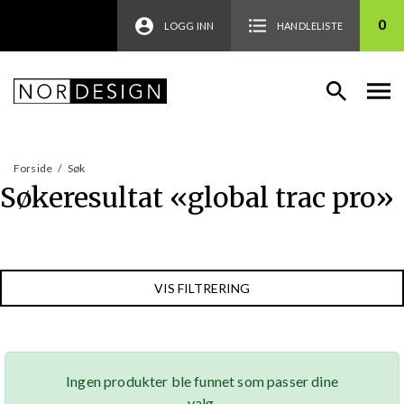
0
LOGG INN
HANDLELISTE
Forside
/
Søk
Søkeresultat «
global trac pro
»
VIS FILTRERING
Ingen produkter ble funnet som passer dine
valg.