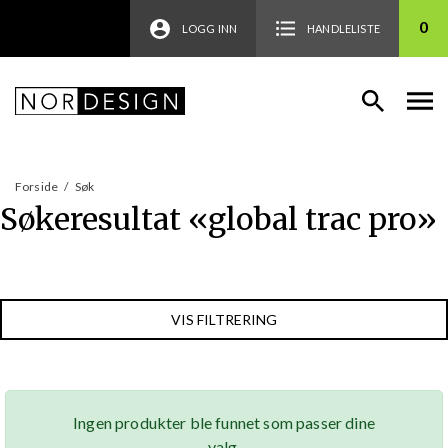
0
LOGG INN
HANDLELISTE
Forside
/
Søk
Søkeresultat «
global trac pro
»
VIS FILTRERING
Ingen produkter ble funnet som passer dine
valg.