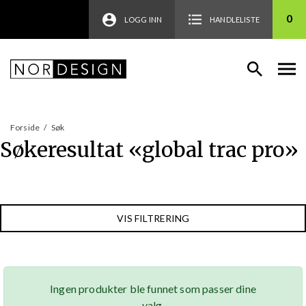
0
LOGG INN
HANDLELISTE
Forside
/
Søk
Søkeresultat «
global trac pro
»
VIS FILTRERING
Ingen produkter ble funnet som passer dine
valg.