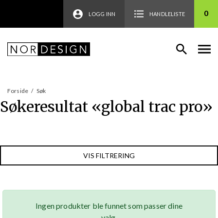
0
LOGG INN
HANDLELISTE
Forside
/
Søk
Søkeresultat «
global trac pro
»
VIS FILTRERING
Ingen produkter ble funnet som passer dine
valg.