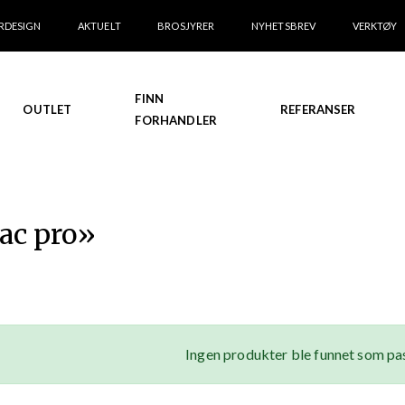
RDESIGN
AKTUELT
BROSJYRER
NYHETSBREV
VERKTØY
FINN
OUTLET
REFERANSER
FORHANDLER
rac pro
»
Ingen produkter ble funnet som pas