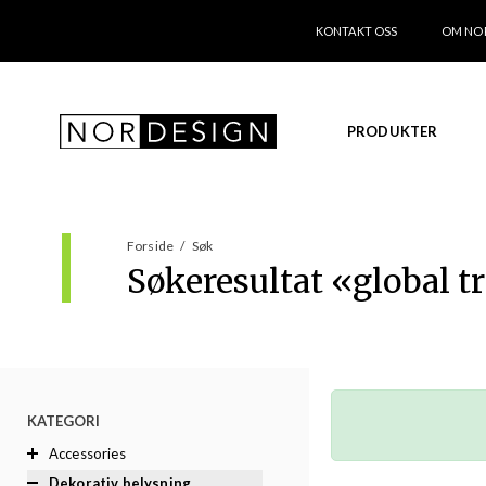
KONTAKT OSS
OM NO
PRODUKTER
Forside
/
Søk
Søkeresultat «
global t
KATEGORI
Accessories
Dekorativ belysning