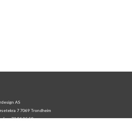
rdesign AS
øsetekra 7
7069
Trondheim
lefon:
73 84 95 50
post:
nordesign@nordesign.no