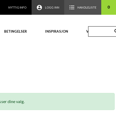
0
NYTTIG INFO
LOGG INN
HANDLELISTE
BETINGELSER
INSPIRASJON
VIDEO
ser dine valg.