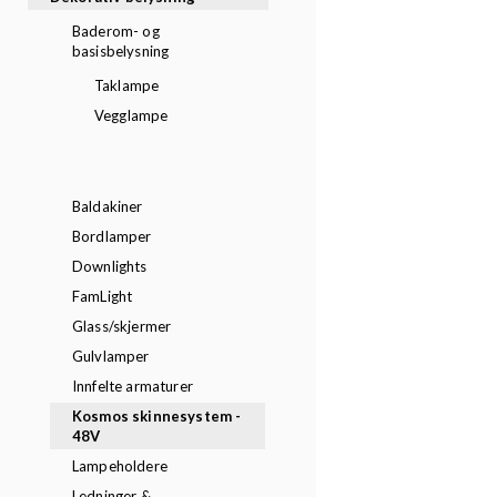
Baderom- og
basisbelysning
Taklampe
Vegglampe
Baldakiner
Bordlamper
Downlights
FamLight
Glass/skjermer
Gulvlamper
Innfelte armaturer
Kosmos skinnesystem -
48V
Lampeholdere
Ledninger &