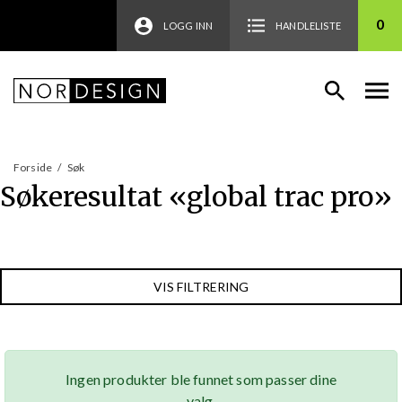
0
LOGG INN
HANDLELISTE
Forside
/
Søk
Søkeresultat «
global trac pro
»
VIS FILTRERING
Ingen produkter ble funnet som passer dine
valg.