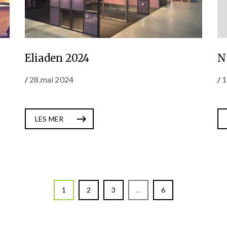
Eliaden 2024
N
/
28.mai 2024
/
1
LES MER
1
2
3
…
6