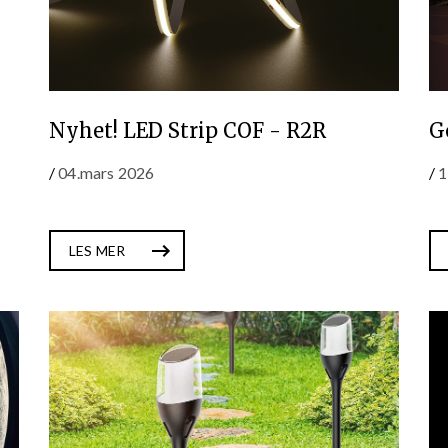
Nyhet! LED Strip COF - R2R
G
/
04.mars 2026
/
1
LES MER