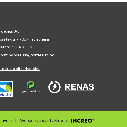
rdesign AS
øsetekra 7
7069
Trondheim
lefon:
73 84 95 50
post:
nordesign@nordesign.no
ønsker å bli forhandler
onvern
Webdesign og utvikling av