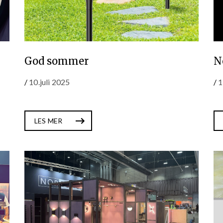
God sommer
N
/
10.juli 2025
/
1
LES MER