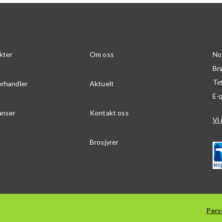
kter
Om oss
No
Br
Te
orhandler
Aktuelt
E-
anser
Kontakt oss
Vi 
Brosjyrer
Pers