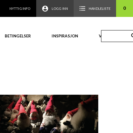
0
NYTTIG INFO
LOGG INN
HANDLELISTE
BETINGELSER
INSPIRASJON
VIDEO