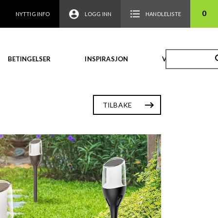
0
NYTTIG INFO
LOGG INN
HANDLELISTE
BETINGELSER
INSPIRASJON
VIDEO
TILBAKE