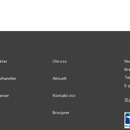
kter
Om oss
No
Br
Te
orhandler
Aktuelt
E-
anser
Kontakt oss
Vi 
Brosjyrer