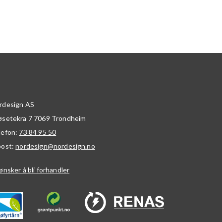
rdesign AS
øsetekra 7
7069
Trondheim
lefon:
73 84 95 50
post:
nordesign@nordesign.no
ønsker å bli forhandler