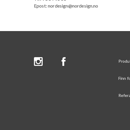
Epost: nordesign@nordesign.no
Produ
Finn f
Refer