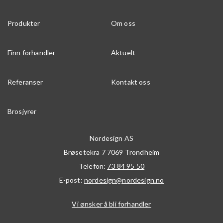
Produkter
Om oss
Finn forhandler
Aktuelt
Referanser
Kontakt oss
Brosjyrer
Nordesign AS
Brøsetekra 7
7069
Trondheim
Telefon:
73 84 95 50
E-post:
nordesign@nordesign.no
Vi ønsker å bli forhandler