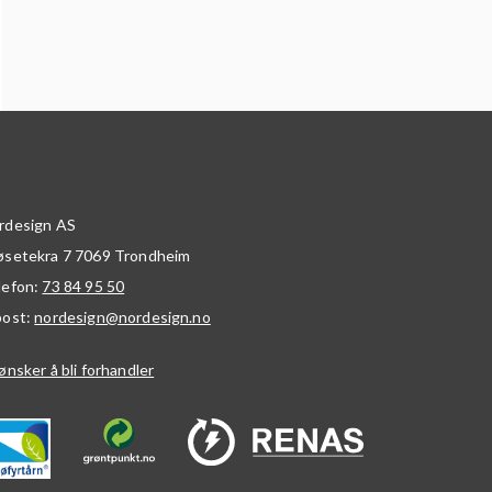
rdesign AS
øsetekra 7
7069
Trondheim
lefon:
73 84 95 50
post:
nordesign@nordesign.no
ønsker å bli forhandler