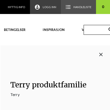
0
NYTTIG INFO
LOGG INN
HANDLELISTE
BETINGELSER
INSPIRASJON
VIDEO
Terry produktfamilie
Terry