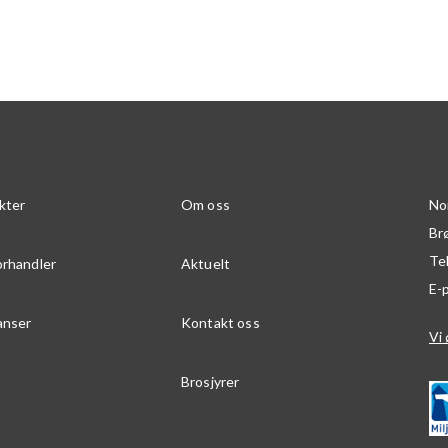
kter
Om oss
No
Br
Te
orhandler
Aktuelt
E-
anser
Kontakt oss
Vi 
Brosjyrer