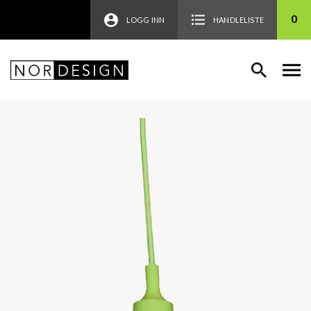
0
LOGG INN
HANDLELISTE