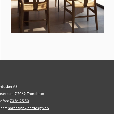
rdesign AS
øsetekra 7
7069
Trondheim
lefon:
73 84 95 50
post:
nordesign@nordesign.no