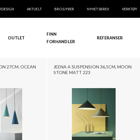
RDESIGN
AKTUELT
BROSJYRER
NYHETSBREV
VERKTØY
FINN
OUTLET
REFERANSER
FORHANDLER
ION 27CM, OCEAN
JEENA A SUSPENSION 36,5CM, MOON
STONE MATT 223