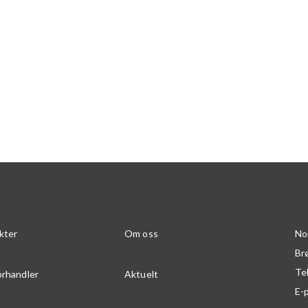
kter
Om oss
No
Br
Te
orhandler
Aktuelt
E-