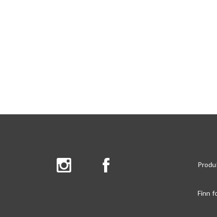
Produ
Finn f