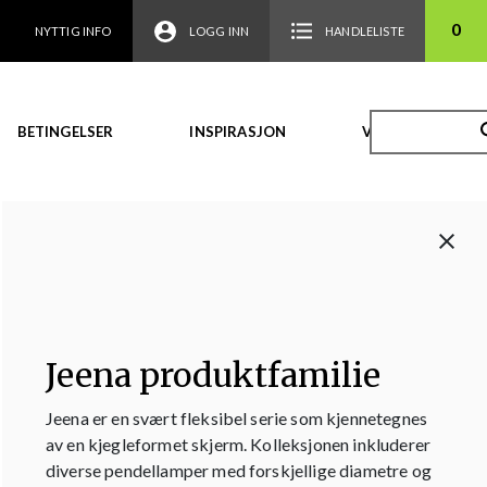
0
NYTTIG INFO
LOGG INN
HANDLELISTE
BETINGELSER
INSPIRASJON
VIDEO
Jeena produktfamilie
Jeena er en svært fleksibel serie som kjennetegnes
av en kjegleformet skjerm. Kolleksjonen inkluderer
diverse pendellamper med forskjellige diametre og