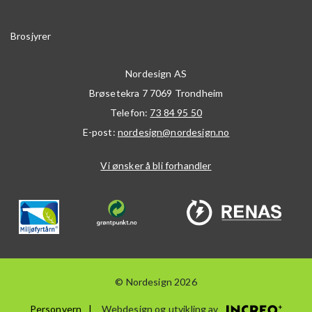
Brosjyrer
Nordesign AS
Brøsetekra 7
7069
Trondheim
Telefon:
73 84 95 50
E-post:
nordesign@nordesign.no
Vi ønsker å bli forhandler
© Nordesign 2026
Personvern
Webdesign og utvikling av