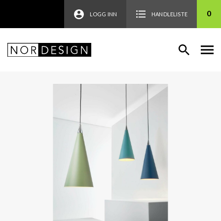
0
LOGG INN
HANDLELISTE