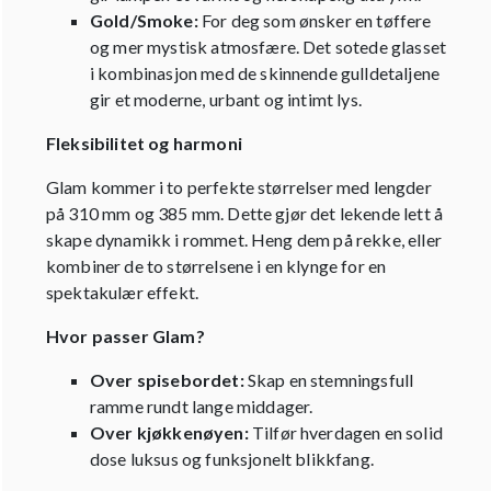
Gold/Smoke:
For deg som ønsker en tøffere
og mer mystisk atmosfære. Det sotede glasset
i kombinasjon med de skinnende gulldetaljene
gir et moderne, urbant og intimt lys.
Fleksibilitet og harmoni
Glam kommer i to perfekte størrelser med lengder
på 310 mm og 385 mm. Dette gjør det lekende lett å
skape dynamikk i rommet. Heng dem på rekke, eller
kombiner de to størrelsene i en klynge for en
spektakulær effekt.
Hvor passer Glam?
Over spisebordet:
Skap en stemningsfull
ramme rundt lange middager.
Over kjøkkenøyen:
Tilfør hverdagen en solid
dose luksus og funksjonelt blikkfang.