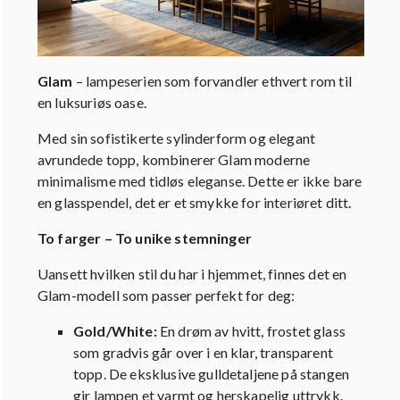
Glam
– lampeserien som forvandler ethvert rom til
en luksuriøs oase.
Med sin sofistikerte sylinderform og elegant
avrundede topp, kombinerer Glam moderne
minimalisme med tidløs eleganse. Dette er ikke bare
en glasspendel, det er et smykke for interiøret ditt.
To farger – To unike stemninger
Uansett hvilken stil du har i hjemmet, finnes det en
Glam-modell som passer perfekt for deg:
Gold/White:
En drøm av hvitt, frostet glass
som gradvis går over i en klar, transparent
topp. De eksklusive gulldetaljene på stangen
gir lampen et varmt og herskapelig uttrykk.