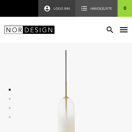
0
LOGG INN
HANDLELISTE