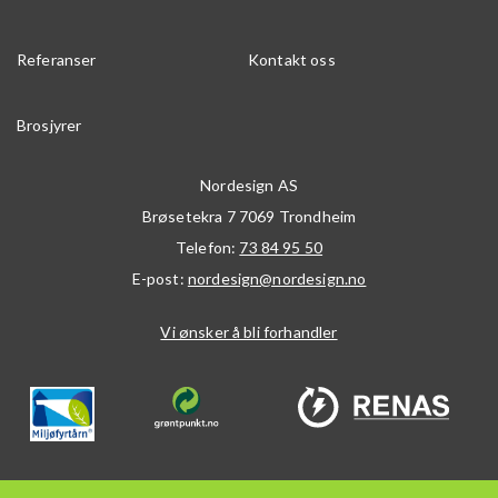
Referanser
Kontakt oss
Brosjyrer
Nordesign AS
Brøsetekra 7
7069
Trondheim
Telefon:
73 84 95 50
E-post:
nordesign@nordesign.no
Vi ønsker å bli forhandler