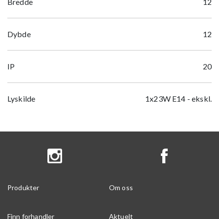
Bredde
12
Dybde
12
IP
20
Lyskilde
1x23W E14 - ekskl.
Produkter
Om oss
Finn forhandler
Aktuelt