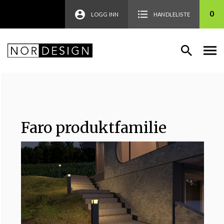
0
LOGG INN
HANDLELISTE
Faro produktfamilie