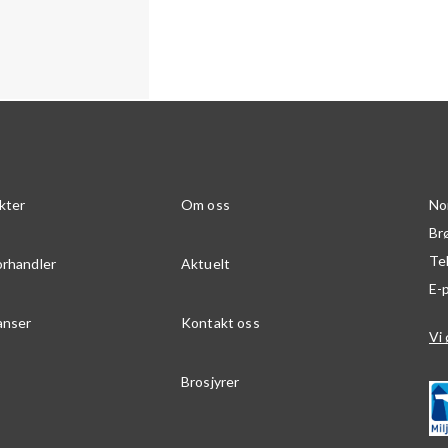
kter
Om oss
No
Br
Te
orhandler
Aktuelt
E-
anser
Kontakt oss
Vi 
Brosjyrer