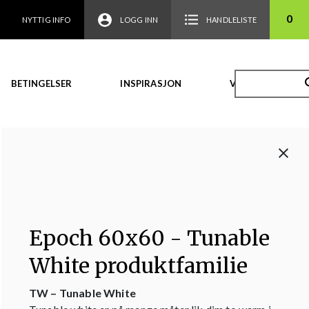
0
NYTTIG INFO
LOGG INN
HANDLELISTE
BETINGELSER
INSPIRASJON
VIDEO
Epoch 60x60 - Tunable
White produktfamilie
TW – Tunable White