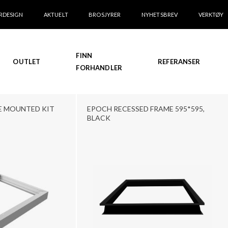
RDESIGN
AKTUELT
BROSJYRER
NYHETSBREV
VERKTØY
FINN
OUTLET
REFERANSER
FORHANDLER
E MOUNTED KIT
EPOCH RECESSED FRAME 595*595,
BLACK