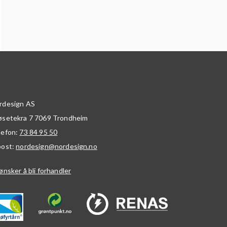
rdesign AS
øsetekra 7
7069
Trondheim
lefon:
73 84 95 50
post:
nordesign@nordesign.no
ønsker å bli forhandler