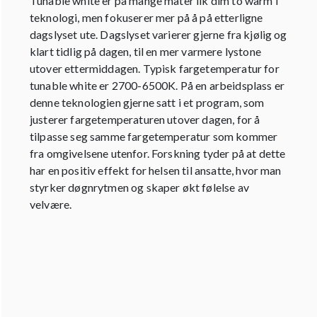
Tunable white er på mange måter lik dim to warm i
teknologi, men fokuserer mer på å på etterligne
dagslyset ute. Dagslyset varierer gjerne fra kjølig og
klart tidlig på dagen, til en mer varmere lystone
utover ettermiddagen. Typisk fargetemperatur for
tunable white er 2700-6500K. På en arbeidsplass er
denne teknologien gjerne satt i et program, som
justerer fargetemperaturen utover dagen, for å
tilpasse seg samme fargetemperatur som kommer
fra omgivelsene utenfor. Forskning tyder på at dette
har en positiv effekt for helsen til ansatte, hvor man
styrker døgnrytmen og skaper økt følelse av
velvære.