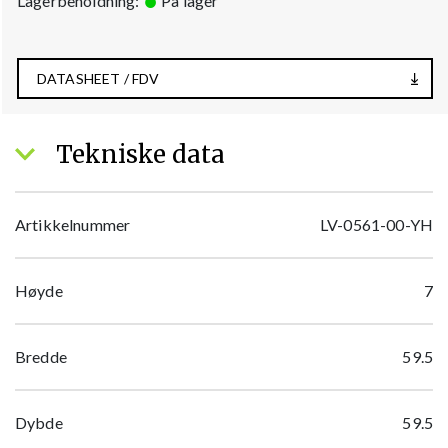
Lagerbeholdning:
På lager
DATASHEET / FDV
Tekniske data
Artikkelnummer
LV-0561-00-YH
Høyde
7
Bredde
59.5
Dybde
59.5