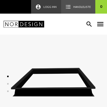
0
LOGG INN
HANDLELISTE