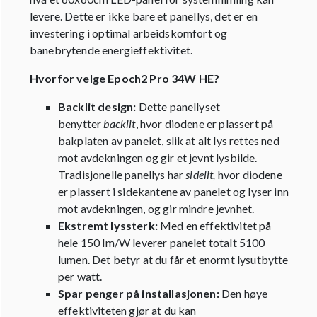
levere. Dette er ikke bare et panellys, det er en
investering i optimal arbeidskomfort og
banebrytende energieffektivitet.
Hvorfor velge Epoch2 Pro 34W HE?
Backlit design:
Dette panellyset
benytter
backlit
, hvor diodene er plassert på
bakplaten av panelet, slik at alt lys rettes ned
mot avdekningen og gir et jevnt lysbilde.
Tradisjonelle panellys har
sidelit,
hvor diodene
er plassert i sidekantene av panelet og lyser inn
mot avdekningen, og gir mindre jevnhet.
Ekstremt lyssterk:
Med en effektivitet på
hele 150 lm/W leverer panelet totalt 5100
lumen. Det betyr at du får et enormt lysutbytte
per watt.
Spar penger på installasjonen:
Den høye
effektiviteten gjør at du kan