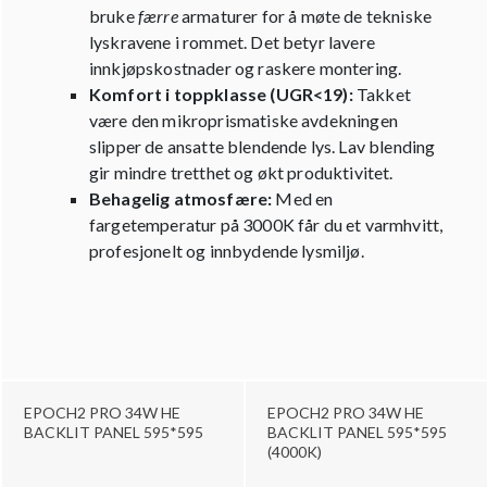
bruke
færre
armaturer for å møte de tekniske
lyskravene i rommet. Det betyr lavere
innkjøpskostnader og raskere montering.
Komfort i toppklasse (UGR<19):
Takket
være den mikroprismatiske avdekningen
slipper de ansatte blendende lys. Lav blending
gir mindre tretthet og økt produktivitet.
Behagelig atmosfære:
Med en
fargetemperatur på 3000K får du et varmhvitt,
profesjonelt og innbydende lysmiljø.
EPOCH2 PRO 34W HE
EPOCH2 PRO 34W HE
BACKLIT PANEL 595*595
BACKLIT PANEL 595*595
(4000K)