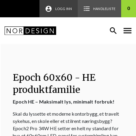
0
LOGG INN
HANDLELISTE
Epoch 60x60 - HE
produktfamilie
Epoch HE – Maksimalt lys, minimalt forbruk!
Skal du lyssette et moderne kontorbygg, et travelt
sykehus, en skole eller et stilrent næringsbygg?
Epoch2 Pro 34W HE setter en helt ny standard for
hva et 60x60cm LED-panel for systemhimling kan