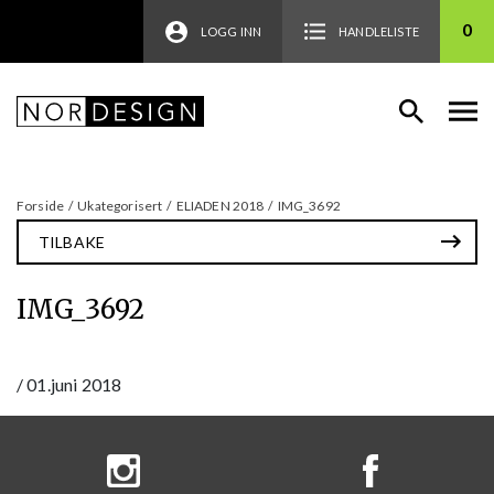
0
LOGG INN
HANDLELISTE
Forside
/
Ukategorisert
/
ELIADEN 2018
/
IMG_3692
TILBAKE
IMG_3692
/
01.juni 2018