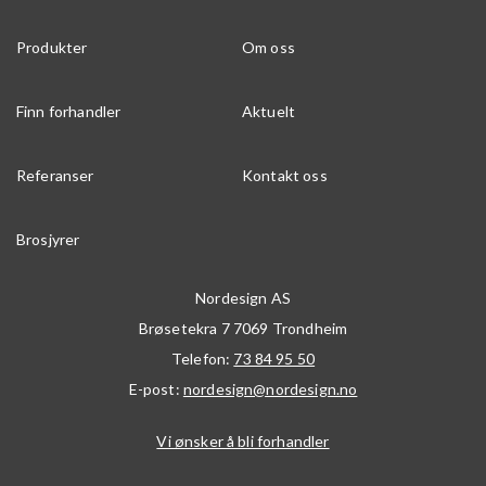
Produkter
Om oss
Finn forhandler
Aktuelt
Referanser
Kontakt oss
Brosjyrer
Nordesign AS
Brøsetekra 7
7069
Trondheim
Telefon:
73 84 95 50
E-post:
nordesign@nordesign.no
Vi ønsker å bli forhandler