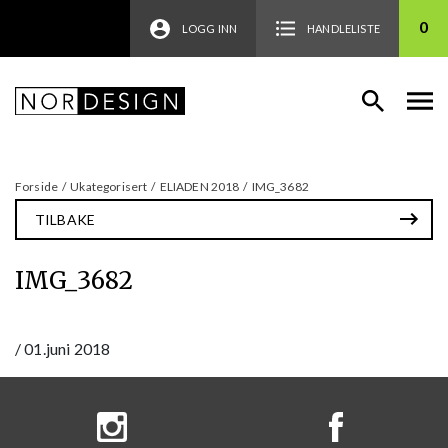
0
LOGG INN
HANDLELISTE
Forside
/
Ukategorisert
/
ELIADEN 2018
/
IMG_3682
TILBAKE
IMG_3682
/
01.juni 2018