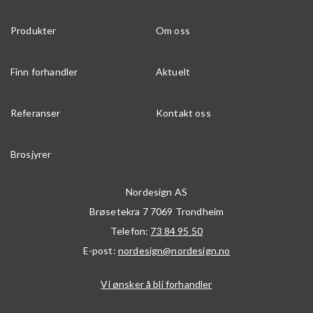
Produkter
Om oss
Finn forhandler
Aktuelt
Referanser
Kontakt oss
Brosjyrer
Nordesign AS
Brøsetekra 7
7069
Trondheim
Telefon:
73 84 95 50
E-post:
nordesign@nordesign.no
Vi ønsker å bli forhandler