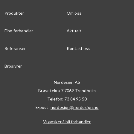
Produkter
Om oss
Finn forhandler
Aktuelt
Referanser
Kontakt oss
Brosjyrer
Nordesign AS
Brøsetekra 7
7069
Trondheim
Telefon:
73 84 95 50
E-post:
nordesign@nordesign.no
Vi ønsker å bli forhandler