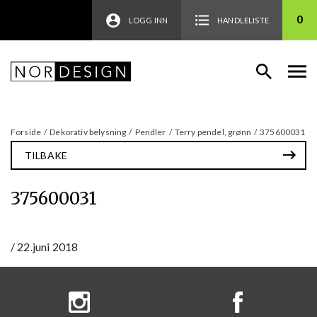
0
LOGG INN
HANDLELISTE
Forside
/
Dekorativ belysning
/
Pendler
/
Terry pendel, grønn
/
375600031
TILBAKE
375600031
/
22.juni 2018