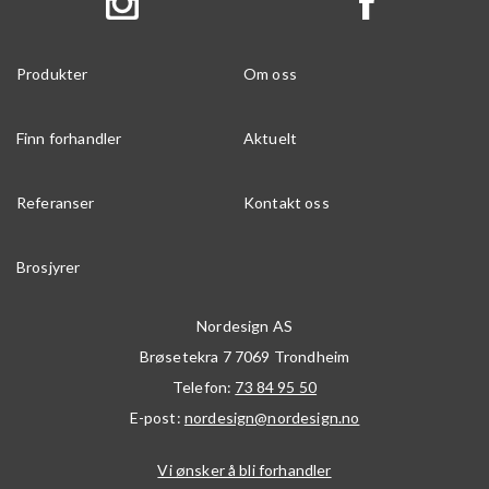
Produkter
Om oss
Finn forhandler
Aktuelt
Referanser
Kontakt oss
Brosjyrer
Nordesign AS
Brøsetekra 7
7069
Trondheim
Telefon:
73 84 95 50
E-post:
nordesign@nordesign.no
Vi ønsker å bli forhandler