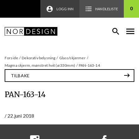
0
LOGG INN
HANDLELISTE
Forside
/
Dekorativ belysning
/
Glass/skjermer
/
Magma skjerm, mønstret hvit (ø:330mm)
/
PAN-163-14
TILBAKE
PAN-163-14
/
22.juni 2018