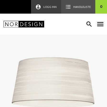
0
LOGG INN
HANDLELISTE