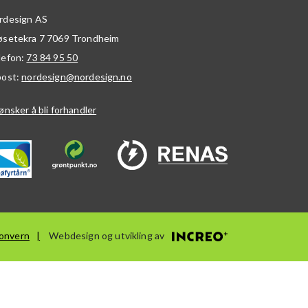
rdesign AS
øsetekra 7
7069
Trondheim
lefon:
73 84 95 50
post:
nordesign@nordesign.no
ønsker å bli forhandler
onvern
Webdesign og utvikling av