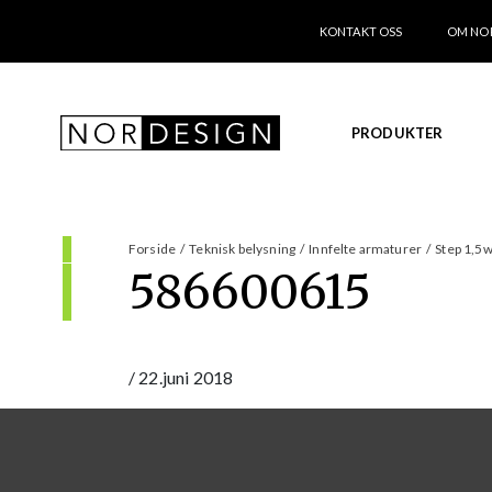
KONTAKT OSS
OM NO
PRODUKTER
Forside
/
Teknisk belysning
/
Innfelte armaturer
/
Step 1,5w
586600615
/
22.juni 2018