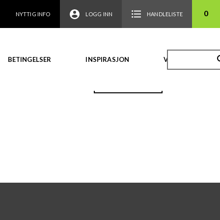
0
NYTTIG INFO
LOGG INN
HANDLELISTE
BETINGELSER
INSPIRASJON
VIDEO
TILBAKE