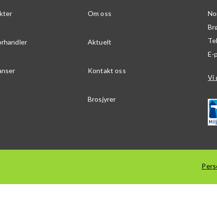
kter
Om oss
No
Br
Te
orhandler
Aktuelt
E-
anser
Kontakt oss
Vi 
Brosjyrer
Pers