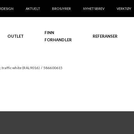
RDESIGN
AKTUELT
BROSJYRER
NYHETSBREV
VERKTØY
FINN
OUTLET
REFERANSER
FORHANDLER
, traffic white (RAL9016)
/
586600615