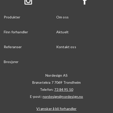
Produkter
Om oss
Finn forhandler
Aktuelt
Referanser
Kontakt oss
Brosjyrer
Nordesign AS
Brøsetekra 7
7069
Trondheim
Telefon:
73 84 95 50
E-post:
nordesign@nordesign.no
Vi ønsker å bli forhandler