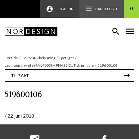
0
LOGG INN
HANDLELISTE
Forside
/
Dekorativ belysning
/
Spotlight
/
Levi, signal white (RAL9003) – PHASE CUT dimmable
/
519600106
TILBAKE
519600106
/
22.juni 2018