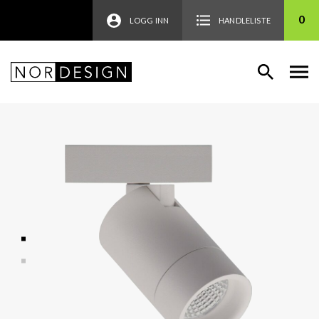
0
LOGG INN
HANDLELISTE