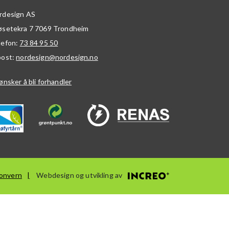
rdesign AS
øsetekra 7
7069
Trondheim
lefon:
73 84 95 50
post:
nordesign@nordesign.no
ønsker å bli forhandler
onvern
Webdesign og utvikling av