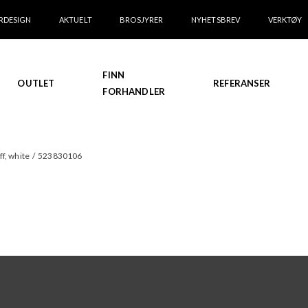
RDESIGN
AKTUELT
BROSJYRER
NYHETSBREV
VERKTØY
FINN
OUTLET
REFERANSER
FORHANDLER
f, white
/
523830106