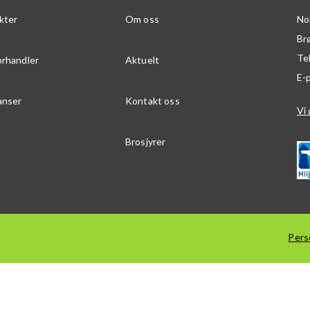
kter
Om oss
No
Br
Te
orhandler
Aktuelt
E-
anser
Kontakt oss
Vi 
Brosjyrer
Pers