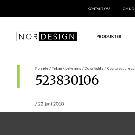
KONTAKT OSS
OM NO
PRODUKTER
Forside
/
Teknisk belysning
/
Downlights
/
Cogito square cuf
523830106
/
22.juni 2018