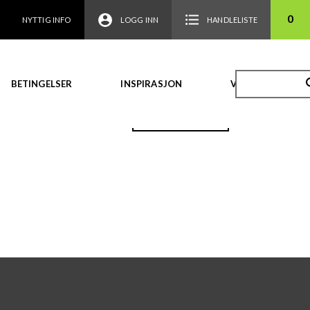
0
NYTTIG INFO
LOGG INN
HANDLELISTE
BETINGELSER
INSPIRASJON
VIDEO
TILBAKE