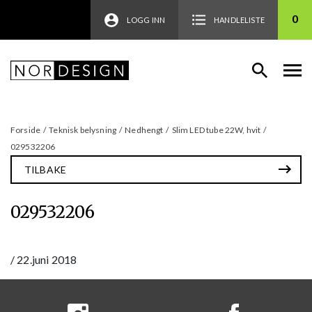
0
LOGG INN
HANDLELISTE
Forside
/
Teknisk belysning
/
Nedhengt
/
Slim LED tube 22W, hvit
/
029532206
TILBAKE
029532206
/
22.juni 2018