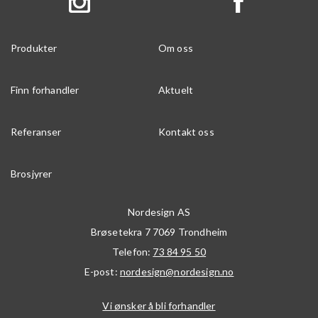
Produkter
Om oss
Finn forhandler
Aktuelt
Referanser
Kontakt oss
Brosjyrer
Nordesign AS
Brøsetekra 7
7069
Trondheim
Telefon:
73 84 95 50
E-post:
nordesign@nordesign.no
Vi ønsker å bli forhandler