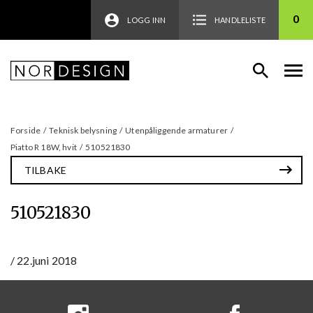
0
LOGG INN
HANDLELISTE
Forside
/
Teknisk belysning
/
Utenpåliggende armaturer
/
Piatto R 18W, hvit
/
510521830
TILBAKE
510521830
/
22.juni 2018