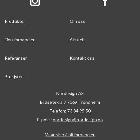
Produkter
Om oss
Finn forhandler
Aktuelt
Referanser
Kontakt oss
Brosjyrer
Nordesign AS
Brøsetekra 7
7069
Trondheim
Telefon:
73 84 95 50
E-post:
nordesign@nordesign.no
Vi ønsker å bli forhandler