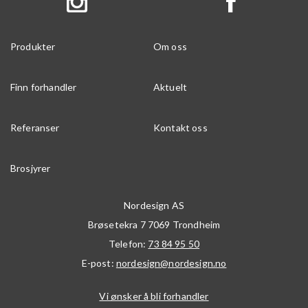
Produkter
Om oss
Finn forhandler
Aktuelt
Referanser
Kontakt oss
Brosjyrer
Nordesign AS
Brøsetekra 7
7069
Trondheim
Telefon:
73 84 95 50
E-post:
nordesign@nordesign.no
Vi ønsker å bli forhandler