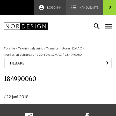
0
LOGG INN
HANDLELISTE
Forside
/
Teknisk belysning
/
Transformatorer 12V AC
/
Nordesign el.trafo, rund 20-60va 12V AC
/
184990060
TILBAKE
184990060
/
22.juni 2018