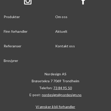
Produkter
Om oss
Finn forhandler
Aktuelt
Referanser
Kontakt oss
Brosjyrer
Nordesign AS
Brøsetekra 7
7069
Trondheim
Telefon:
73 84 95 50
E-post:
nordesign@nordesign.no
Vi ønsker å bli forhandler