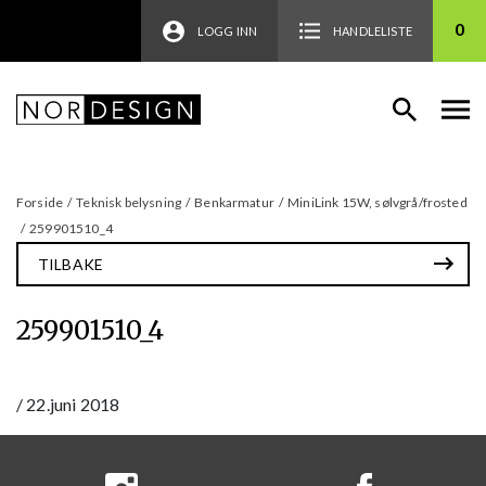
0
LOGG INN
HANDLELISTE
Forside
/
Teknisk belysning
/
Benkarmatur
/
MiniLink 15W, sølvgrå/frosted
/
259901510_4
TILBAKE
259901510_4
/
22.juni 2018