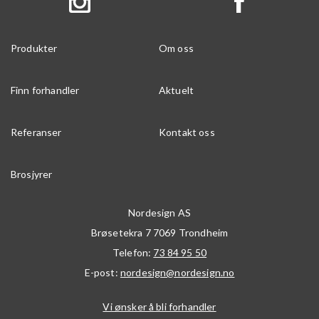
Produkter
Om oss
Finn forhandler
Aktuelt
Referanser
Kontakt oss
Brosjyrer
Nordesign AS
Brøsetekra 7
7069
Trondheim
Telefon:
73 84 95 50
E-post:
nordesign@nordesign.no
Vi ønsker å bli forhandler