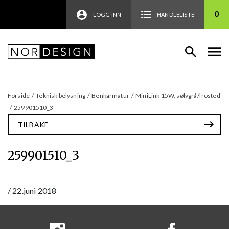
0
LOGG INN
HANDLELISTE
Forside
/
Teknisk belysning
/
Benkarmatur
/
MiniLink 15W, sølvgrå/frosted
/
259901510_3
TILBAKE
259901510_3
/
22.juni 2018