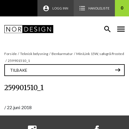
0
LOGG INN
HANDLELISTE
Forside
/
Teknisk belysning
/
Benkarmatur
/
MiniLink 15W, sølvgrå/frosted
/
259901510_1
TILBAKE
259901510_1
/
22.juni 2018