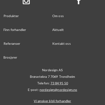
Produkter
Om oss
Finn forhandler
Aktuelt
Referanser
Kontakt oss
Brosjyrer
Nordesign AS
Brøsetekra 7
7069
Trondheim
Telefon:
73 84 95 50
E-post:
nordesign@nordesign.no
Vi ønsker å bli forhandler