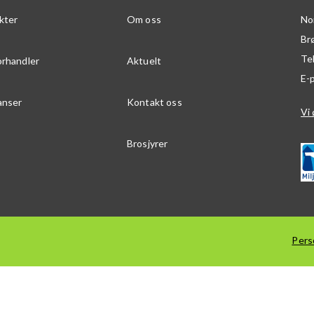
kter
Om oss
No
Br
Te
orhandler
Aktuelt
E-
anser
Kontakt oss
Vi 
Brosjyrer
Pers