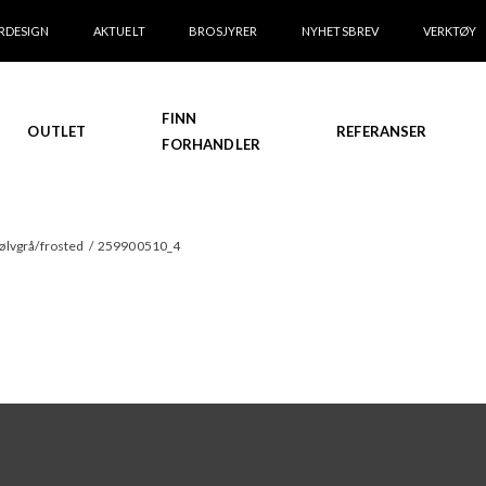
RDESIGN
AKTUELT
BROSJYRER
NYHETSBREV
VERKTØY
FINN
OUTLET
REFERANSER
FORHANDLER
ølvgrå/frosted
/
259900510_4