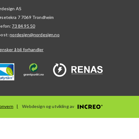
rdesign AS
øsetekra 7
7069
Trondheim
lefon:
73 84 95 50
post:
nordesign@nordesign.no
ønsker å bli forhandler
onvern
Webdesign og utvikling av