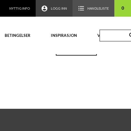
0
NYTTIG INFO
LOGG INN
HANDLELISTE
BETINGELSER
INSPIRASJON
VIDEO
TILBAKE