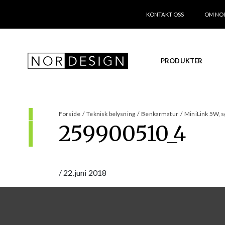
KONTAKT OSS
OM NO
PRODUKTER
Forside
/
Teknisk belysning
/
Benkarmatur
/
MiniLink 5W, s
259900510_4
/
22.juni 2018