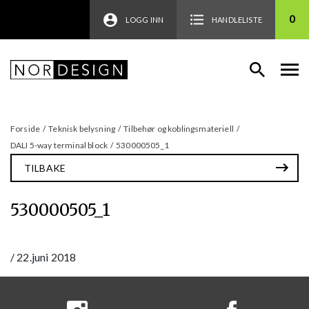
0
LOGG INN
HANDLELISTE
Forside
/
Teknisk belysning
/
Tilbehør og koblingsmateriell
/
DALI 5-way terminal block
/
530000505_1
TILBAKE
530000505_1
/
22.juni 2018