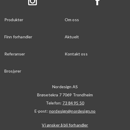
Produkter
Om oss
Finn forhandler
Aktuelt
Referanser
Kontakt oss
Brosjyrer
Nordesign AS
Brøsetekra 7
7069
Trondheim
Telefon:
73 84 95 50
E-post:
nordesign@nordesign.no
Vi ønsker å bli forhandler